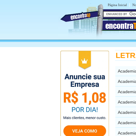
|
Página Inicial
No
encontra
LETRA
Academia
Academia
Academia
Academia
Academia
Academia
Academia