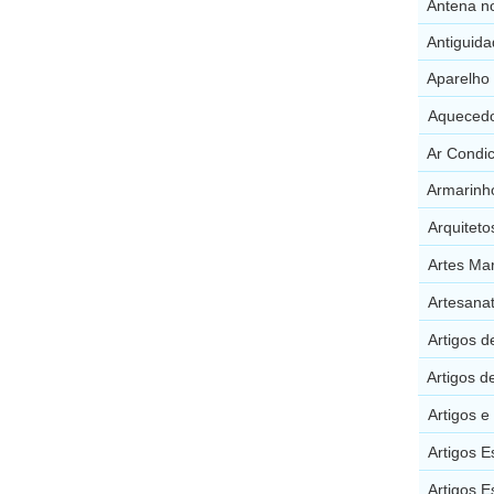
Antena n
Antiguida
Aparelho
Aquecedo
Ar Condi
Armarinh
Arquiteto
Artes Mar
Artesana
Artigos 
Artigos d
Artigos e
Artigos E
Artigos E