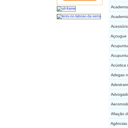
Academia
Academia
Acessóri
Açougue 
Acupuntu
Acupuntur
Acústica
Adegas n
Adestram
Advogado
Aeromode
Afiação 
Agências