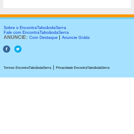
Sobre o EncontraTaboãodaSerra
Fale com EncontraTaboãodaSerra
ANUNCIE:
|
Com Destaque
Anuncie Grátis
|
Termos EncontraTaboãodaSerra
Privacidade EncontraTaboãodaSerra